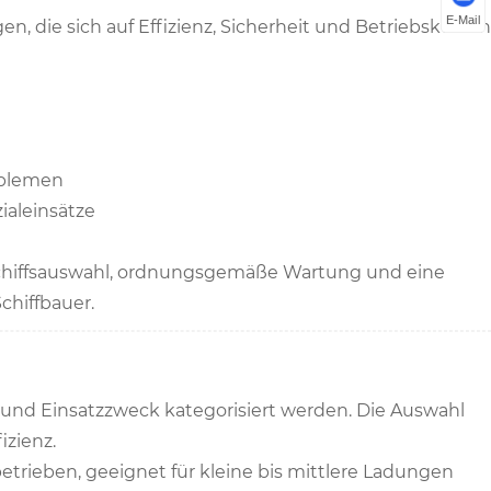
E-Mail
, die sich auf Effizienz, Sicherheit und Betriebskosten
oblemen
ialeinsätze
 Schiffsauswahl, ordnungsgemäße Wartung und eine
chiffbauer.
nd Einsatzzweck kategorisiert werden. Die Auswahl
izienz.
etrieben, geeignet für kleine bis mittlere Ladungen