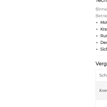
Tech
Binne
Betri
Mot
Kra
Ru
Dec
Sic
Verg
Sch
Konv