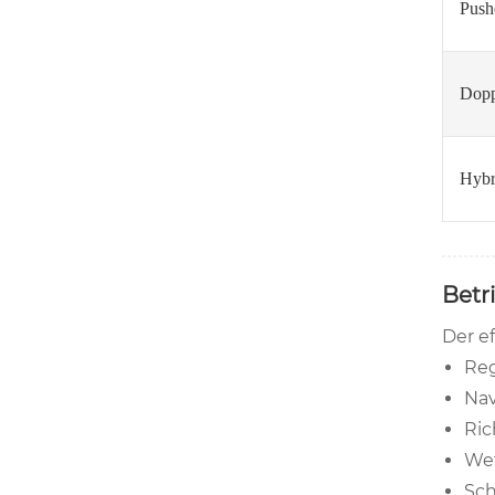
Push
Dopp
Hybr
Betr
Der e
Reg
Nav
Ric
We
Sch