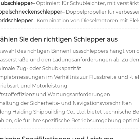
hubschlepper
– Optimiert für Schubleichter, mit verstär
ppelschneckenschlepper
– Doppelpropeller für verbess
ridschlepper
– Kombination von Dieselmotoren mit Elektr
ählen Sie den richtigen Schlepper aus
uswahl des richtigen Binnenflussschleppers hängt von 
asserstraße und den Ladungsanforderungen ab. Zu den
imale Zug- oder Schubkapazität
pfabmessungen im Verhältnis zur Flussbreite und -tie
riebsart und Motorleistung
ftstoffeffizienz und Wartungsanforderungen
haltung der Sicherheits- und Navigationsvorschriften
ong Haiding Shipbuilding Co., Ltd. bietet technische B
hlen, die für ihre spezifische Betriebsumgebung optimie