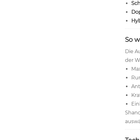
Sc
Do
Hyb
So w
Die A
der W
Max
Rum
Ant
Kra
Ein
Shand
auswä