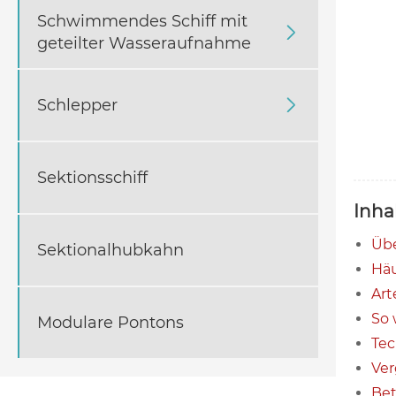
Schwimmendes Schiff mit

geteilter Wasseraufnahme
Schlepper

Sektionsschiff
Inha
Übe
Sektionalhubkahn
Häu
Art
So 
Modulare Pontons
Tec
Ver
Bet