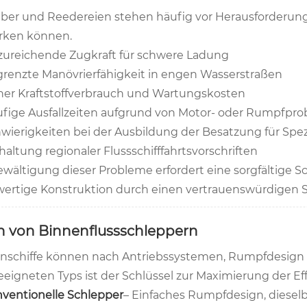
iber und Reedereien stehen häufig vor Herausforderungen
rken können.
ureichende Zugkraft für schwere Ladung
renzte Manövrierfähigkeit in engen Wasserstraßen
er Kraftstoffverbrauch und Wartungskosten
fige Ausfallzeiten aufgrund von Motor- oder Rumpfpr
wierigkeiten bei der Ausbildung der Besatzung für Spez
haltung regionaler Flussschifffahrtsvorschriften
ewältigung dieser Probleme erfordert eine sorgfältige
ertige Konstruktion durch einen vertrauenswürdigen S
n von Binnenflussschleppern
nschiffe können nach Antriebssystemen, Rumpfdesign u
eeigneten Typs ist der Schlüssel zur Maximierung der Eff
ventionelle Schlepper
– Einfaches Rumpfdesign, dieselb