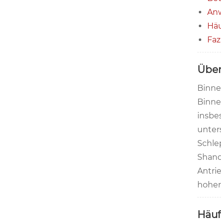
An
Häu
Faz
Über
Binne
Binne
insbe
unter
Schle
Shand
Antri
hoher
Häuf