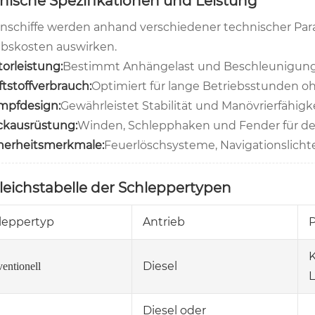
nische Spezifikationen und Leistung
nschiffe werden anhand verschiedener technischer Para
ebskosten auswirken.
orleistung:
Bestimmt Anhängelast und Beschleunigun
ftstoffverbrauch:
Optimiert für lange Betriebsstunden 
mpfdesign:
Gewährleistet Stabilität und Manövrierfähig
kausrüstung:
Winden, Schlepphaken und Fender für d
herheitsmerkmale:
Feuerlöschsysteme, Navigationslichte
leichstabelle der Schleppertypen
leppertyp
Antrieb
K
Diesel
entionell
Diesel oder