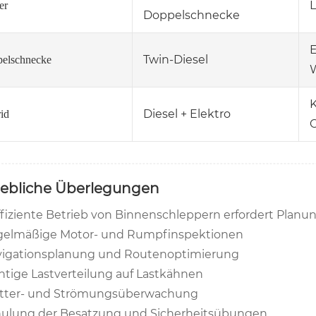
er
Doppelschnecke
E
Twin-Diesel
elschnecke
K
Diesel + Elektro
id
iebliche Überlegungen
ffiziente Betrieb von Binnenschleppern erfordert Planu
elmäßige Motor- und Rumpfinspektionen
igationsplanung und Routenoptimierung
htige Lastverteilung auf Lastkähnen
tter- und Strömungsüberwachung
ulung der Besatzung und Sicherheitsübungen