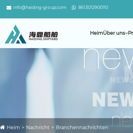
info@haiding-group.com
8613012900110
Heim
Über uns
P
Heim
Nachricht
Branchennachrichten